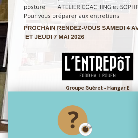
posture ATELIER COACHING et SOPH
Pour vous préparer aux entretiens
PROCHAIN RENDEZ-VOUS
SAMEDI 4 A
ET JEUDI 7 MAI 2026
Groupe Guéret - Hangar E
5 quai de Boisguilbert, 76000 Rouen - Parki
PLAN D'ACCÈS
Lignes TEOR : T1 - T2 - T3