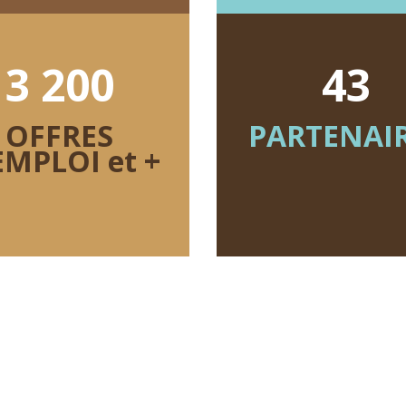
3 200
43
OFFRES
PARTENAI
EMPLOI et +