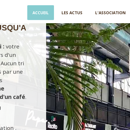
AVRIL 2026
ACCUEIL
LES ACTUS
L'ASSOCIATION
JUSQU'A
 :
votre
s d'un
 Aucun tri
s par une
s
ne
 d'un café
.
U
ation ,