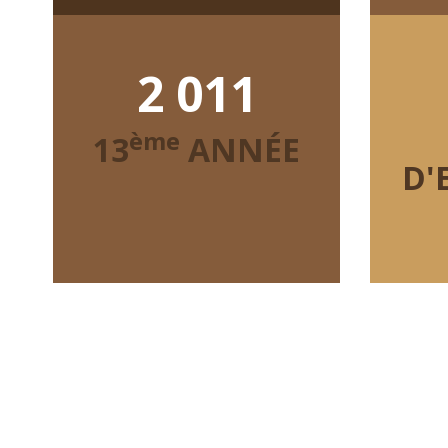
2 011
ème
13
ANNÉE
D'