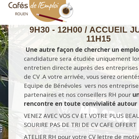
PROCHAIN RENDEZ-VOUS
SAMEDI 4 
ET JEUDI 7 MAI 2026
Accueil
JE
Les Actus
9H30 - 12H00 / ACCUEIL 
L'Association
11H15
Une autre façon de chercher un emploi
Nos Partenaires
candidature sera étudiée uniquement lor
Demandeurs
entretien directe auprès des entreprises
de CV .A votre arrivée, vous serez orienté
Recruteurs
Equipe de Bénévoles vers nos entreprise
partenaires et nos conseillers RH pour
u
rencontre en toute convivialité autour
VENEZ AVEC VOS CV ET VOTRE PLUS BEA
SOURIRE PAS DE TRI DE CV CAFE OFFERT
ATELIER RH pour votre CV lettre de motiv