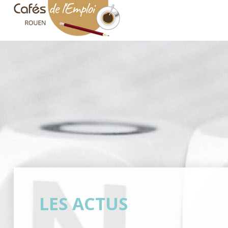
Accueil
Les Actus
L'Association
Nos Partenaires
Demandeurs
Recruteurs
LES ACTUS