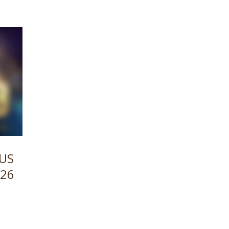
OUS
026