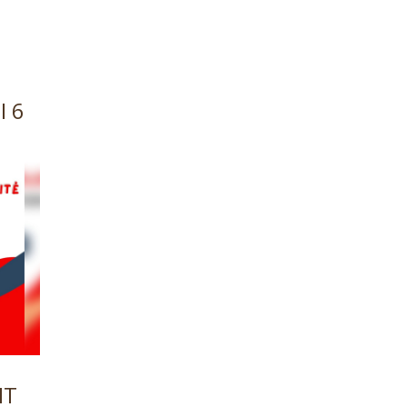
I 6
NT